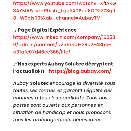
https://www.youtube.com/watchv=XfIAKG
3AYMA&list=PLssb_Lgq3XTBnb8OD22Z3q0
8_W9qIsR01&ab_channel=AubayTV
📱
Page Digital Expérience
https://www.linkedin.com/company/16258
0/admin/content/a25faeb1-29c2-43be-
a9fafc07d46ec366/life/
🔗
Nos experts Aubay Solutec décryptent
l’actualité IT
:
https://blog.aubay.com/
Aubay
Solutec
encourage la diversité sous
toutes ses formes et garantit l’égalité des
chances à tous les candidats. Tous nos
postes sont ouverts aux personnes en
situation de handicap et nous proposons
tous les aménagements nécessaires.