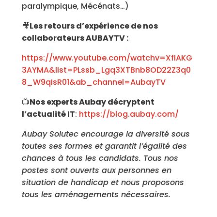
paralympique, Mécénats…)
🎥
Les retours d’expérience de nos
collaborateurs AUBAYTV :
https://www.youtube.com/watchv=XfIAKG
3AYMA&list=PLssb_Lgq3XTBnb8OD22Z3q0
8_W9qIsR01&ab_channel=AubayTV
📺
Nos experts Aubay décryptent
l’actualité IT
:
https://blog.aubay.com/
Aubay Solutec encourage la diversité sous
toutes ses formes et garantit l’égalité des
chances à tous les candidats. Tous nos
postes sont ouverts aux personnes en
situation de handicap et nous proposons
tous les aménagements nécessaires.