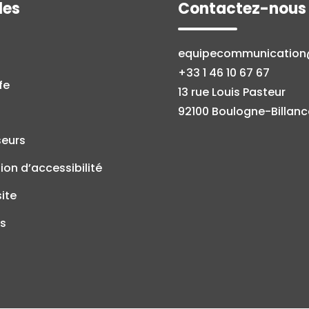
les
Contactez-nous
equipecommunicatio
+33 1 46 10 67 67
fe
13 rue Louis Pasteur
92100 Boulogne-Billanc
seurs
ion d’accessibilité
site
s