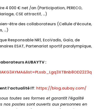
e 4 000 € net /an (Participation, PERECO,
riage, CSE attractif, …)
bien-être des collaborateurs (Cellule d’écoute,
s, …)
que Responsable NR1, EcoVadis, Gaïa, de
naires ESAT, Partenariat sportif paralympique,
ollaborateurs AUBAYTV
:
fIAKG3AYMA&list=PLssb_Lgq3XTBnb8OD22Z3q
nt l’actualité IT
:
https://blog.aubay.com/
sous toutes ses formes et garantit l’égalité
us nos postes sont ouverts aux personnes en