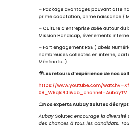
– Package avantages pouvant atteindr
prime cooptation, prime naissance / Ma
– Culture d’entreprise axée autour du 
Mission Handicap, évènements interne
– Fort engagement RSE (labels Numéri
nombreuses collectes en interne, parte
Mécénats…)
🎥
Les retours d’expérience de nos c
https://www.youtube.com/watchv=X
08_W9qIsR01&ab_channel=AubayTV
📺
Nos experts Aubay Solutec décrypte
Aubay
Solutec
encourage la diversité 
des chances à tous les candidats. To