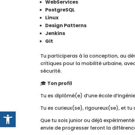
WebServices
PostgreSQL
Linux
Design Patterns
Jenkins
Git
Tu participeras à la conception, au dé
critiques pour la mobilité urbaine, ave
sécurité.
🎓
Ton profil
Tu es diplômé(e) d’une école d’ingénie
Tu es curieux(se), rigoureux(se), et t
Ouvrir la barre d’outils
Que tu sois junior ou déjà expériment
envie de progresser feront la différenc