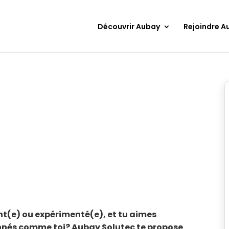
Découvrir Aubay
Rejoindre A
t(e) ou expérimenté(e), et tu aimes
onnés comme toi? Aubay Solutec te propose