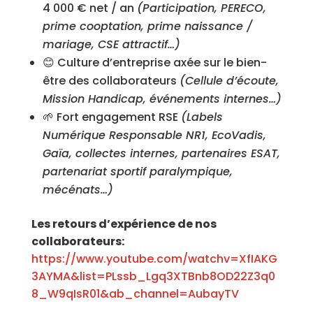
4 000 € net / an
(Participation, PERECO,
prime cooptation, prime naissance /
mariage, CSE attractif…)
😊 Culture d’entreprise axée sur le bien-
être des collaborateurs
(Cellule d’écoute,
Mission Handicap, événements internes…)
🌱 Fort engagement RSE
(Labels
Numérique Responsable NR1, EcoVadis,
Gaïa, collectes internes, partenaires ESAT,
partenariat sportif paralympique,
mécénats…)
Les retours d’expérience de nos
collaborateurs:
https://www.youtube.com/watchv=XfIAKG
3AYMA&list=PLssb_Lgq3XTBnb8OD22Z3q0
8_W9qIsR01&ab_channel=AubayTV