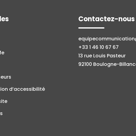
les
Contactez-nous
equipecommunicatio
+33 1 46 10 67 67
fe
13 rue Louis Pasteur
92100 Boulogne-Billanc
seurs
ion d’accessibilité
site
s