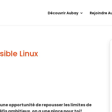
Découvrir Aubay
Rejoindre A
ible Linux
une opportunité de repousser les limites de
défis ambitieux, on a une place pour toi!