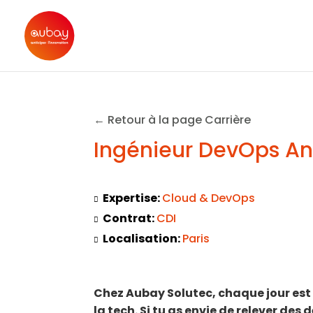
← Retour à la page Carrière
Ingénieur DevOps Ans
Expertise:
Cloud & DevOps
Contrat:
CDI
Localisation:
Paris
Chez Aubay Solutec, chaque jour est 
la tech. Si tu as envie de relever des 