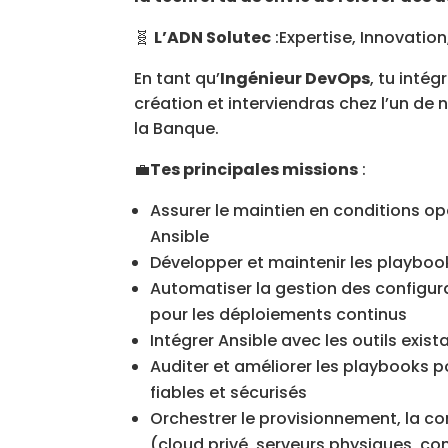
🧬
L’ADN Solutec
:Expertise, Innovatio
En tant qu’
Ingénieur DevOps
, tu inté
création et interviendras chez l’un de
la Banque.
💼
Tes principales missions
:
Assurer le maintien en conditions op
Ansible
Développer et maintenir les playbook
Automatiser la gestion des configur
pour les déploiements continus
Intégrer Ansible avec les outils exist
Auditer et améliorer les playbooks p
fiables et sécurisés
Orchestrer le provisionnement, la con
(cloud privé, serveurs physiques, co