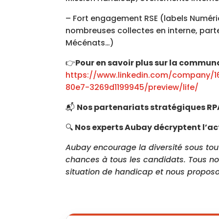
– Fort engagement RSE (labels Numéri
nombreuses collectes en interne, parte
Mécénats…)
👉
Pour en savoir plus sur la commu
https://www.linkedin.com/company/
80e7-3269d1199945/preview/life/
📬
Nos partenariats stratégiques RP
🔍
Nos experts Aubay décryptent l’act
Aubay encourage la diversité sous tout
chances à tous les candidats. Tous n
situation de handicap et nous propo