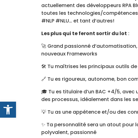
actuellement des développeurs RPA Blue
toutes les technologies/compétences
#NLP #NLU… et tant d’autres!
Les plus qui te feront sortir du lot
:
🚀 Grand passionné d’automatisation, 
nouveaux Frameworks
🛠️ Tu maîtrises les principaux outils de
🔗 Tu es rigoureux, autonome, bon com
🎓 Tu es titulaire d’un BAC +4/5, avec
des processus, idéalement dans les 
Ouvrir la barre d’outils
💡 Tu as une appétence et/ou des con
✨ Ta personnalité sera un atout pour l
polyvalent, passionné