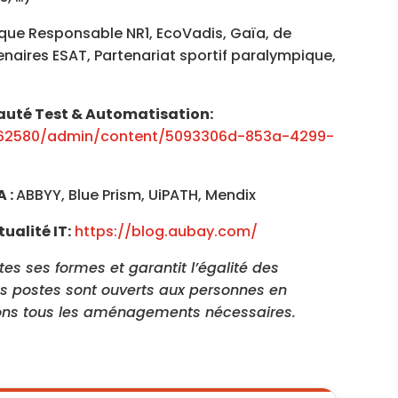
que Responsable NR1, EcoVadis, Gaïa, de
naires ESAT, Partenariat sportif paralympique,
nauté Test & Automatisation:
162580/admin/content/5093306d-853a-4299-
A :
ABBYY, Blue Prism, UiPATH, Mendix
ualité IT:
https://blog.aubay.com/
es ses formes et garantit l’égalité des
os postes sont ouverts aux personnes en
sons tous les aménagements nécessaires.