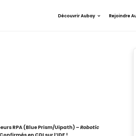
Découvrir Aubay
Rejoindre A
eurs RPA (Blue Prism/Uipath) –
Robotic
Confirmés en CDI sur l’IDF !